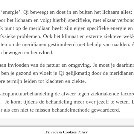
‘energie’. Qi beweegt en doet in en buiten het lichaam alles: 
 door het lichaam en volgt hierbij specifieke, met elkaar ver
k punt op de meridiaan heeft zijn eigen specifieke energie en
fysieke problemen. Ook het klimaat en externe ziekteverwekk
en op de meridianen gestimuleerd met behulp van naalden. Al
an bewogen en beïnvloed.
aan invloeden van de natuur en omgeving. Je moet je daarbin
 ben je gezond en vloeit je Qi gelijkmatig door de meridianen.
e termijn leiden tot klachten en ziekte.
 acupunctuurbehandeling de afweer tegen ziekmakende factore
. Je komt tijdens de behandeling meer over jezelf te weten. D
r als een niet te missen behandelmethode gewaardeerd.
Privacy & Cookies Policy